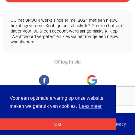
CC het SPOOR werkt sinds 14 mei 2024 met een nieuw
ticketingsysteem. Kocht je ooit al tickets? Dan kan het zijn
dat er voor jou al een account werd aangemaakt. Klik op
'Wachtwoord vergeten' en kies via het mailtje een nieuw
wachtwoord
Of log in via
Facebook
Google
Voor een optimale ervaring op onze website,
maken we gebruik van cookies.
Lees meer
©
2026 - Powered by
Tixly
Voorwaarden
Privacy
Ok!